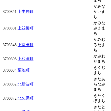
まち
かみな
3700851
上中居町
かいま
ち
かみな
3700801
上並榎町
みえま
ち
かみむ
3703346
上室田町
ろだま
ち
かみわ
上和田町
3700806
だまち
きくぢ
菊地町
3700084
まち
きたあ
3700082
北新波町
らなみ
まち
きたく
北久保町
3700872
ぼまち
きたと