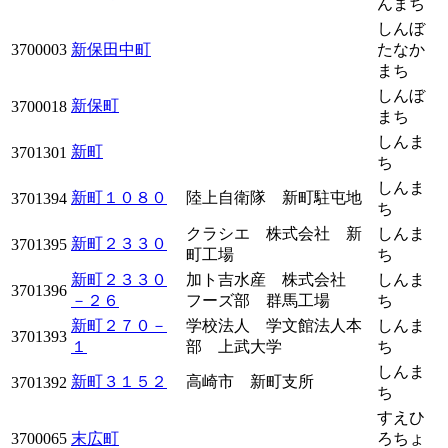
んまち
しんぼ
3700003
新保田中町
たなか
まち
しんぼ
新保町
3700018
まち
しんま
新町
3701301
ち
しんま
新町１０８０
陸上自衛隊 新町駐屯地
3701394
ち
クラシエ 株式会社 新
しんま
新町２３３０
3701395
町工場
ち
新町２３３０
加ト吉水産 株式会社
しんま
3701396
－２６
フーズ部 群馬工場
ち
新町２７０－
学校法人 学文館法人本
しんま
3701393
１
部 上武大学
ち
しんま
新町３１５２
高崎市 新町支所
3701392
ち
すえひ
3700065
末広町
ろちょ