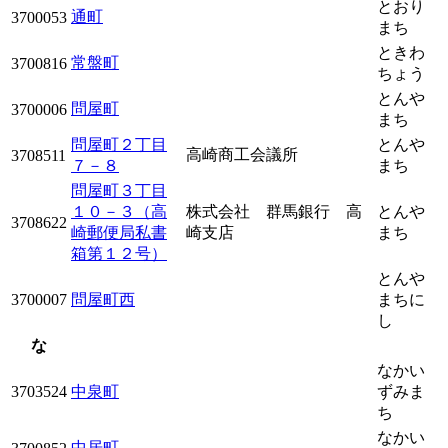
とおり
通町
3700053
まち
ときわ
常盤町
3700816
ちょう
とんや
問屋町
3700006
まち
問屋町２丁目
とんや
高崎商工会議所
3708511
７－８
まち
問屋町３丁目
１０－３（高
株式会社 群馬銀行 高
とんや
3708622
崎郵便局私書
崎支店
まち
箱第１２号）
とんや
3700007
問屋町西
まちに
し
な
なかい
3703524
中泉町
ずみま
ち
なかい
中居町