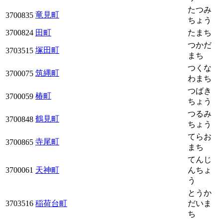
たつみ
竜見町
3700835
ちょう
3700824
田町
たまち
つかだ
塚田町
3703515
まち
つくな
筑縄町
3700075
わまち
つばき
椿町
3700059
ちょう
つるみ
鶴見町
3700848
ちょう
てらお
寺尾町
3700865
まち
てんじ
3700061
天神町
んちょ
う
とうか
3703516
稲荷台町
だいま
ち