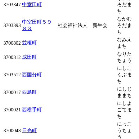
3703347
中室田町
ろだま
ち
なかむ
中室田町５９
3703393
社会福祉法人 新生会
ろだま
８３
ち
なみえ
並榎町
3700802
まち
なりた
成田町
3700812
ちょう
にしこ
3703512
西国分町
くぶま
ち
にしじ
西島町
3700017
ままち
にしよ
3700021
西横手町
こてま
ち
にっこ
3700048
日光町
うちょ
う