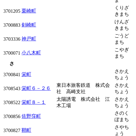
ま
くりざ
栗崎町
3701205
きまち
けんざ
剣崎町
3700883
きまち
ごうど
神戸町
3703336
まち
こやぎ
小八木町
3700071
まち
さ
さかえ
栄町
3700841
ちょう
東日本旅客鉄道 株式会
さかえ
栄町６－２６
3708543
社 高崎支社
ちょう
太陽誘電 株式会社 江
さかえ
栄町８－１
3708522
木工場
ちょう
さのく
佐野窪町
3700856
ぼまち
さやち
鞘町
3700827
ょう