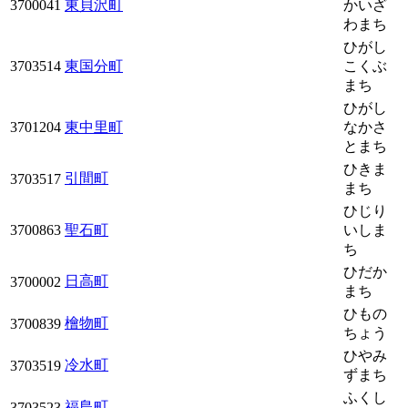
3700041
東貝沢町
かいざ
わまち
ひがし
3703514
東国分町
こくぶ
まち
ひがし
3701204
東中里町
なかさ
とまち
ひきま
引間町
3703517
まち
ひじり
3700863
聖石町
いしま
ち
ひだか
日高町
3700002
まち
ひもの
檜物町
3700839
ちょう
ひやみ
冷水町
3703519
ずまち
ふくし
福島町
3703523