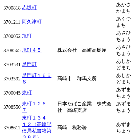
あかさ
赤坂町
3700818
かまち
あくつ
阿久津町
3701211
まち
あさひ
旭町
3700052
ちょう
あさひ
旭町４５
株式会社 高崎高島屋
3708565
ちょう
あしか
足門町
3703531
どまち
足門町１６５
あしか
高崎市 群馬支所
3703592
８
どまち
あずま
東町
3700045
ちょう
東町１２６－
日本たばこ産業 株式会
あずま
3708550
７
社 高崎支店
ちょう
東町１３４－
１２（高崎郵
あずま
高崎 税務署
3708611
便局私書箱第
ちょう
３８号）