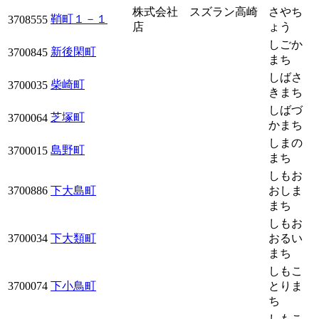
株式会社 スズラン高崎
さやち
鞘町１－１
3708555
店
ょう
しごか
新後閑町
3700845
まち
しばさ
柴崎町
3700035
きまち
しばづ
芝塚町
3700064
かまち
しまの
島野町
3700015
まち
しもお
3700886
下大島町
おしま
まち
しもお
3700034
下大類町
おるい
まち
しもこ
3700074
下小鳥町
とりま
ち
しもこ