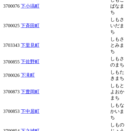
3700076
下小塙町
ばなま
ち
しもさ
3700025
下斉田町
いだま
ち
しもさ
3703343
下里見町
とみま
ち
しもさ
下佐野町
3700855
のまち
しもた
下滝町
3700026
きまち
しもと
3700873
下豊岡町
よおか
まち
しもな
3700853
下中居町
かいま
ち
しもの
3700854
下之城町
じょう