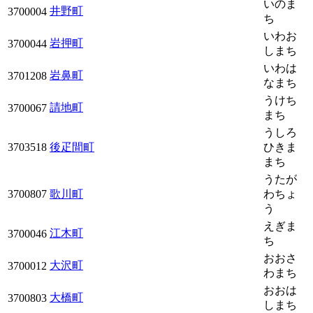
いのま
井野町
3700004
ち
いわお
岩押町
3700044
しまち
いわは
岩鼻町
3701208
なまち
うけち
請地町
3700067
まち
うしろ
3703518
後疋間町
ひきま
まち
うたが
3700807
歌川町
わちょ
う
えぎま
江木町
3700046
ち
おおさ
大沢町
3700012
わまち
おおは
大橋町
3700803
しまち