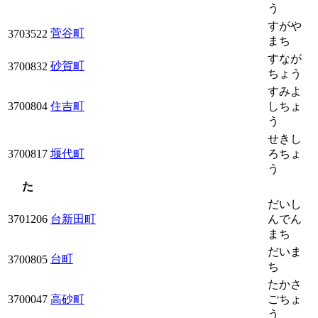
う
すがや
菅谷町
3703522
まち
すなが
砂賀町
3700832
ちょう
すみよ
3700804
住吉町
しちょ
う
せきし
3700817
堰代町
ろちょ
う
た
だいし
3701206
台新田町
んでん
まち
だいま
台町
3700805
ち
たかさ
3700047
高砂町
ごちょ
う