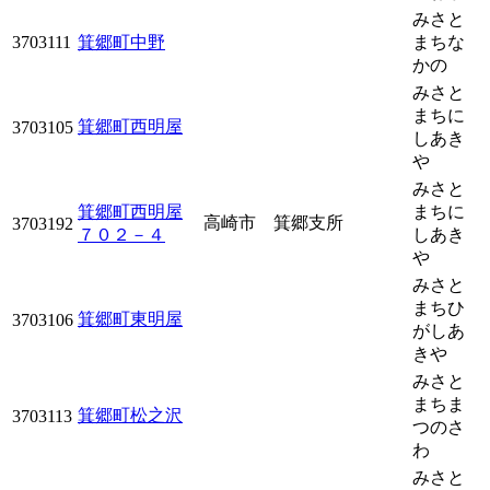
みさと
3703111
箕郷町中野
まちな
かの
みさと
まちに
箕郷町西明屋
3703105
しあき
や
みさと
箕郷町西明屋
まちに
高崎市 箕郷支所
3703192
７０２－４
しあき
や
みさと
まちひ
箕郷町東明屋
3703106
がしあ
きや
みさと
まちま
箕郷町松之沢
3703113
つのさ
わ
みさと