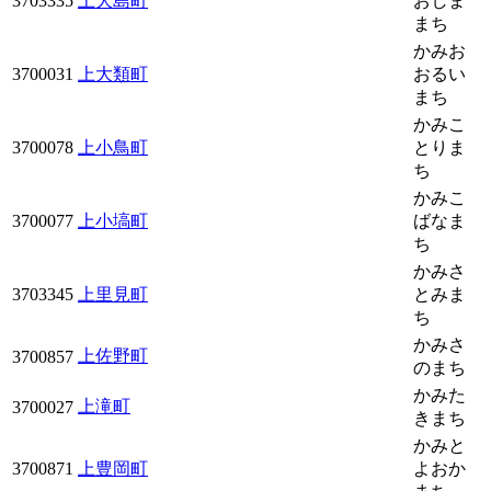
3703335
上大島町
おしま
まち
かみお
3700031
上大類町
おるい
まち
かみこ
3700078
上小鳥町
とりま
ち
かみこ
3700077
上小塙町
ばなま
ち
かみさ
3703345
上里見町
とみま
ち
かみさ
上佐野町
3700857
のまち
かみた
上滝町
3700027
きまち
かみと
3700871
上豊岡町
よおか