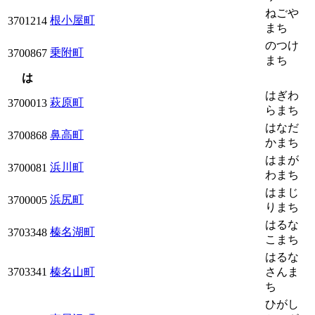
ねごや
根小屋町
3701214
まち
のつけ
乗附町
3700867
まち
は
はぎわ
萩原町
3700013
らまち
はなだ
鼻高町
3700868
かまち
はまが
浜川町
3700081
わまち
はまじ
浜尻町
3700005
りまち
はるな
榛名湖町
3703348
こまち
はるな
3703341
榛名山町
さんま
ち
ひがし