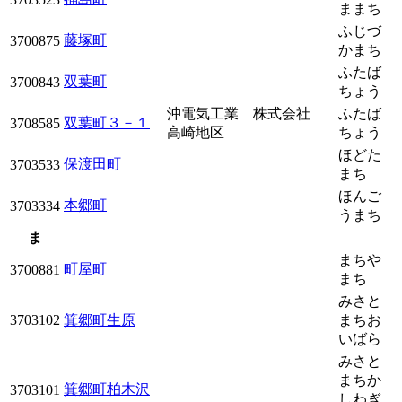
ままち
ふじづ
藤塚町
3700875
かまち
ふたば
双葉町
3700843
ちょう
沖電気工業 株式会社
ふたば
双葉町３－１
3708585
高崎地区
ちょう
ほどた
保渡田町
3703533
まち
ほんご
本郷町
3703334
うまち
ま
まちや
町屋町
3700881
まち
みさと
3703102
箕郷町生原
まちお
いばら
みさと
まちか
箕郷町柏木沢
3703101
しわぎ