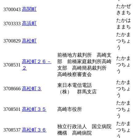
たかぜ
高関町
3700043
きまち
たかは
高浜町
3703333
ままち
たかま
3700829
高松町
つちょ
う
前橋地方裁判所 高崎支
たかま
高松町２６－
部 前橋家庭裁判所高崎
つちょ
3708531
２
支部 高崎簡易裁判所
う
高崎検察審査会
たかま
東日本電信電話
3708666
高松町３
つちょ
（株） 群馬支店
う
たかま
3708501
高松町３５
高崎市役所
つちょ
う
たかま
独立行政法人 国立病院
3708537
高松町３６
つちょ
機構 高崎病院
う