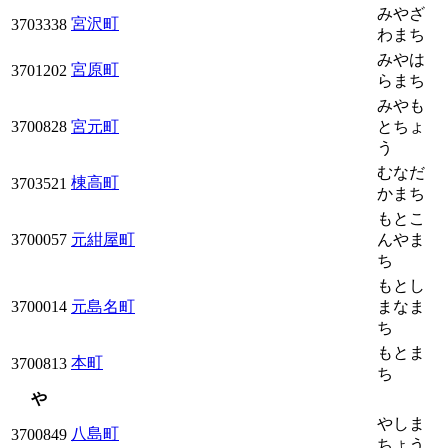
みやざ
宮沢町
3703338
わまち
みやは
宮原町
3701202
らまち
みやも
3700828
宮元町
とちょ
う
むなだ
棟高町
3703521
かまち
もとこ
3700057
元紺屋町
んやま
ち
もとし
3700014
元島名町
まなま
ち
もとま
本町
3700813
ち
や
やしま
八島町
3700849
ちょう