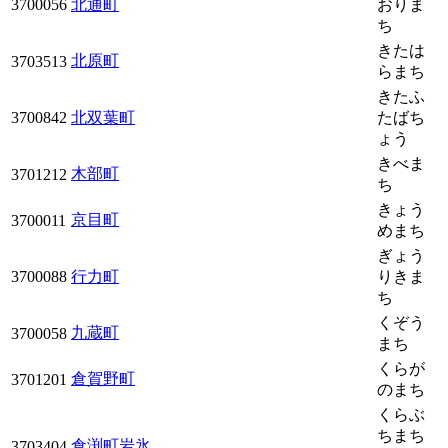
3700056
北通町
おりま
ち
きたは
北原町
3703513
らまち
きたふ
3700842
北双葉町
たばち
ょう
きべま
木部町
3701212
ち
きょう
京目町
3700011
めまち
ぎょう
3700088
行力町
りきま
ち
くぞう
九蔵町
3700058
まち
くらが
倉賀野町
3701201
のまち
くらぶ
ちまち
倉渕町岩氷
3703404