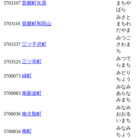
3703107
箕郷町矢原
まちや
ばら
みさと
3703116
箕郷町和田山
まちわ
だやま
みつご
3703337
三ツ子沢町
さわま
ち
みつで
三ツ寺町
3703525
らまち
みどり
緑町
3700073
ちょう
みなみ
3700083
南新波町
あらな
みまち
みなみ
3700036
南大類町
おおる
いまち
みなみ
南町
3700834
ちょう