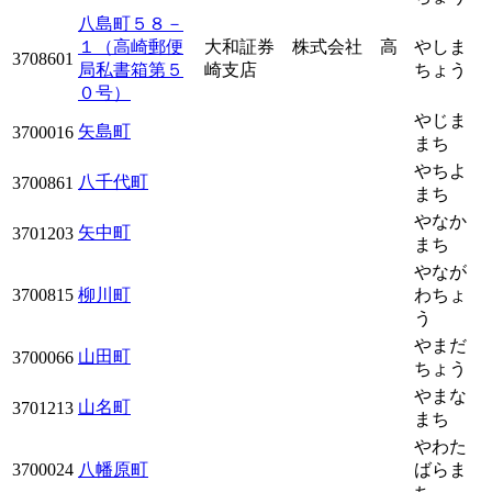
八島町５８－
１（高崎郵便
大和証券 株式会社 高
やしま
3708601
局私書箱第５
崎支店
ちょう
０号）
やじま
矢島町
3700016
まち
やちよ
八千代町
3700861
まち
やなか
矢中町
3701203
まち
やなが
3700815
柳川町
わちょ
う
やまだ
山田町
3700066
ちょう
やまな
山名町
3701213
まち
やわた
3700024
八幡原町
ばらま