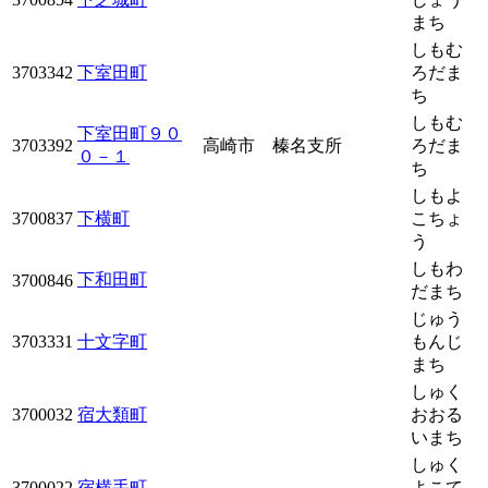
まち
しもむ
3703342
下室田町
ろだま
ち
しもむ
下室田町９０
3703392
高崎市 榛名支所
ろだま
０－１
ち
しもよ
3700837
下横町
こちょ
う
しもわ
下和田町
3700846
だまち
じゅう
3703331
十文字町
もんじ
まち
しゅく
3700032
宿大類町
おおる
いまち
しゅく
3700022
宿横手町
よこて