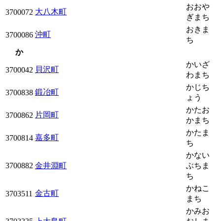
おおや
大八木町
3700072
ぎまち
おきま
沖町
3700086
ち
か
かいざ
貝沢町
3700042
わまち
かじち
鍛冶町
3700838
ょう
かたお
片岡町
3700862
かまち
かたま
嘉多町
3700814
ち
かない
3700882
金井淵町
ぶちま
ち
かねこ
金古町
3703511
まち
かみお