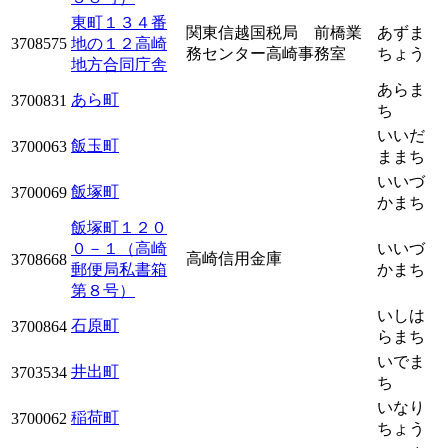
東町１３４番
関東信越国税局 前橋業
あずま
3708575
地の１２高崎
務センター高崎事務室
ちょう
地方合同庁舎
あらま
あら町
3700831
ち
いいだ
飯玉町
3700063
ままち
いいづ
飯塚町
3700069
かまち
飯塚町１２０
０－１（高崎
いいづ
高崎信用金庫
3708668
郵便局私書箱
かまち
第８号）
いしは
石原町
3700864
らまち
いでま
井出町
3703534
ち
いなり
稲荷町
3700062
ちょう