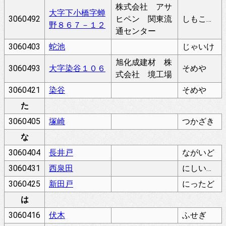
株式会社 アサ
大字下小橋字蝉
3060492
ヒペン 関東流
しもこばし
野８６７－１２
通センター
3060403
蛇池
じゃいけ
旭化成建材 株
3060493
大字染谷１０６
そめや
式会社 境工場
3060421
染谷
そめや
た
3060405
塚崎
つかざき
な
3060404
長井戸
ながいど
3060431
西泉田
にしいずみだ
3060425
新田戸
にったど
は
3060416
伏木
ふせぎ