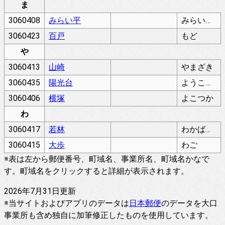
ま
3060408
みらい平
みらいだいら
3060423
百戸
もど
や
3060413
山崎
やまざき
3060435
陽光台
ようこうだい
3060406
横塚
よこつか
わ
3060417
若林
わかばやし
3060415
大歩
わご
※表は左から郵便番号、町域名、事業所名、町域名かなで
す。町域名をクリックすると詳細が表示されます。
2026年7月31日更新
※当サイトおよびアプリのデータは
日本郵便
のデータを大口
事業所も含め独自に加筆修正したものを使用しています。