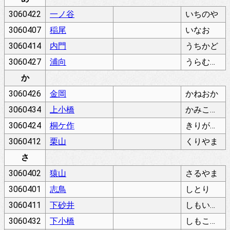
3060422
一ノ谷
いちのや
3060407
稲尾
いなお
3060414
内門
うちかど
3060427
浦向
うらむこう
か
3060426
金岡
かねおか
3060434
上小橋
かみこばし
3060424
桐ケ作
きりがさく
3060412
栗山
くりやま
さ
3060402
猿山
さるやま
3060401
志鳥
しとり
3060411
下砂井
しもいさごい
3060432
下小橋
しもこばし