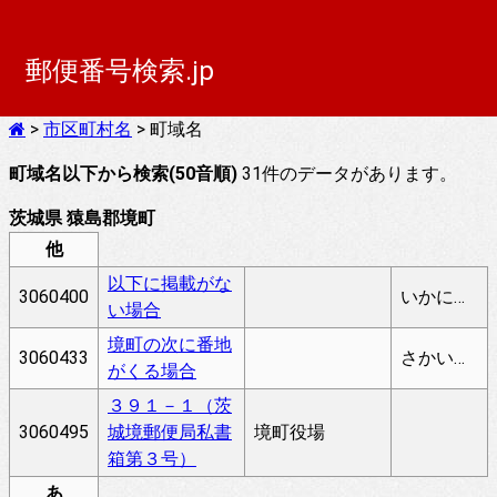
郵便番号検索.jp
>
市区町村名
> 町域名
町域名以下から検索(50音順)
31件のデータがあります。
茨城県 猿島郡境町
他
以下に掲載がな
3060400
いかにけいさいがないばあい
い場合
境町の次に番地
3060433
さかいまちのつぎにばんちがくるばあい
がくる場合
３９１－１（茨
3060495
城境郵便局私書
境町役場
箱第３号）
あ