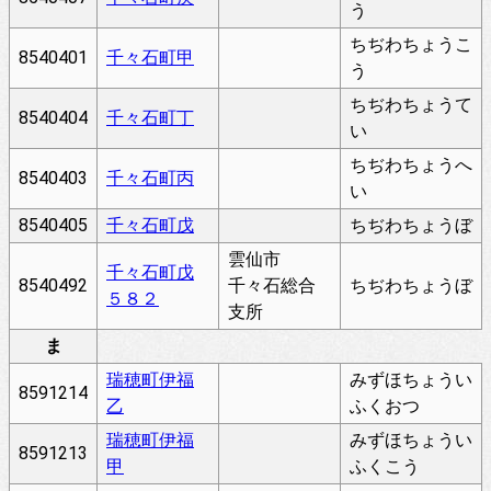
う
ちぢわちょうこ
8540401
千々石町甲
う
ちぢわちょうて
8540404
千々石町丁
い
ちぢわちょうへ
8540403
千々石町丙
い
8540405
千々石町戊
ちぢわちょうぼ
雲仙市
千々石町戊
8540492
千々石総合
ちぢわちょうぼ
５８２
支所
ま
瑞穂町伊福
みずほちょうい
8591214
乙
ふくおつ
瑞穂町伊福
みずほちょうい
8591213
甲
ふくこう