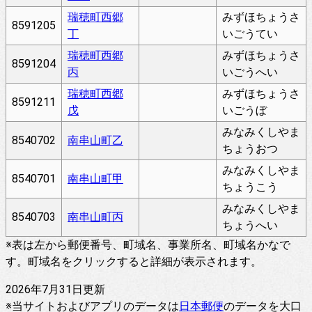
瑞穂町西郷
みずほちょうさ
8591205
丁
いごうてい
瑞穂町西郷
みずほちょうさ
8591204
丙
いごうへい
瑞穂町西郷
みずほちょうさ
8591211
戊
いごうぼ
みなみくしやま
8540702
南串山町乙
ちょうおつ
みなみくしやま
8540701
南串山町甲
ちょうこう
みなみくしやま
8540703
南串山町丙
ちょうへい
※表は左から郵便番号、町域名、事業所名、町域名かなで
す。町域名をクリックすると詳細が表示されます。
2026年7月31日更新
※当サイトおよびアプリのデータは
日本郵便
のデータを大口