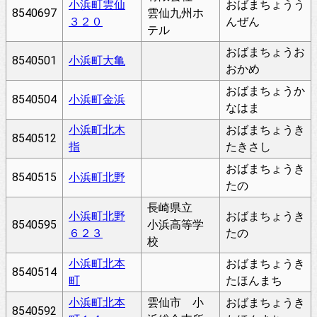
小浜町雲仙
おばまちょうう
8540697
雲仙九州ホ
３２０
んぜん
テル
おばまちょうお
8540501
小浜町大亀
おかめ
おばまちょうか
8540504
小浜町金浜
なはま
小浜町北木
おばまちょうき
8540512
指
たきさし
おばまちょうき
8540515
小浜町北野
たの
長崎県立
小浜町北野
おばまちょうき
8540595
小浜高等学
６２３
たの
校
小浜町北本
おばまちょうき
8540514
町
たほんまち
小浜町北本
雲仙市 小
おばまちょうき
8540592