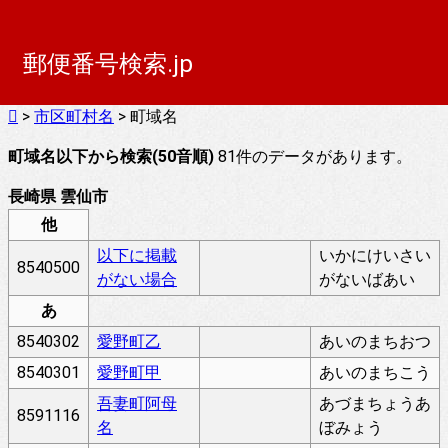
郵便番号検索.jp
>
市区町村名
> 町域名
町域名以下から検索(50音順)
81件のデータがあります。
長崎県 雲仙市
他
以下に掲載
いかにけいさい
8540500
がない場合
がないばあい
あ
8540302
愛野町乙
あいのまちおつ
8540301
愛野町甲
あいのまちこう
吾妻町阿母
あづまちょうあ
8591116
名
ぼみょう