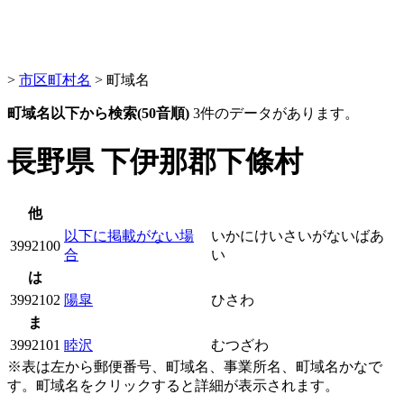
>
市区町村名
> 町域名
町域名以下から検索(50音順)
3件のデータがあります。
長野県 下伊那郡下條村
他
以下に掲載がない場
いかにけいさいがないばあ
3992100
合
い
は
3992102
陽皐
ひさわ
ま
3992101
睦沢
むつざわ
※表は左から郵便番号、町域名、事業所名、町域名かなで
す。町域名をクリックすると詳細が表示されます。