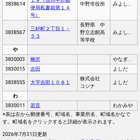
１９（信州中野郵
3838614
中野市役所
みよしちょう
便局私書箱第１４
号）
長野県 中
三好町２丁目１－
3838567
野立志館高
みよしちょう
５３
等学校
や
3830003
柳沢
やなぎさわ
3830015
吉田
よしだ
株式会社
3838555
大字吉田１０８１
よしだ
コシナ
わ
3830011
若宮
わかみや
※表は左から郵便番号、町域名、事業所名、町域名かなで
す。町域名をクリックすると詳細が表示されます。
2026年7月31日更新