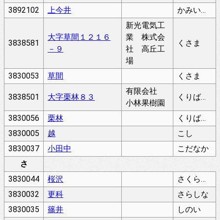
3892102
上今井
かみいまい
新光電気工
大字草間１２１６
業 株式会
3838581
くさま
－９
社 高丘工
場
3830053
草間
くさま
有限会社
3838501
大字栗林８３
くりばやし
小林果樹園
3830056
栗林
くりばやし
3830005
越
こし
3830037
小田中
こだなか
さ
3830044
桜沢
さくらさわ
3830032
更科
さらしな
3830035
篠井
しのい