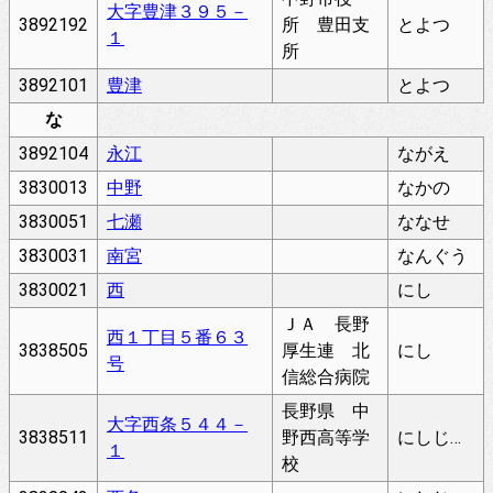
大字豊津３９５－
3892192
所 豊田支
とよつ
１
所
3892101
豊津
とよつ
な
3892104
永江
ながえ
3830013
中野
なかの
3830051
七瀬
ななせ
3830031
南宮
なんぐう
3830021
西
にし
ＪＡ 長野
西１丁目５番６３
3838505
厚生連 北
にし
号
信総合病院
長野県 中
大字西条５４４－
3838511
野西高等学
にしじょう
１
校