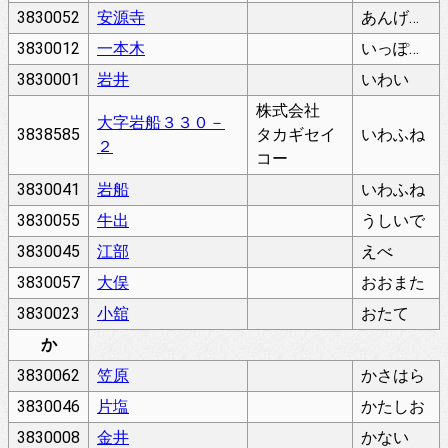
3830052
安源寺
あんげんじ
3830012
一本木
いっぽんぎ
3830001
岩井
いわい
株式会社
大字岩船３３０－
3838585
タカギセイ
いわふね
２
コー
3830041
岩船
いわふね
3830055
牛出
うしいで
3830045
江部
えべ
3830057
大俣
おおまた
3830023
小舘
おたて
か
3830062
笠原
かさはら
3830046
片塩
かたしお
3830008
金井
かない