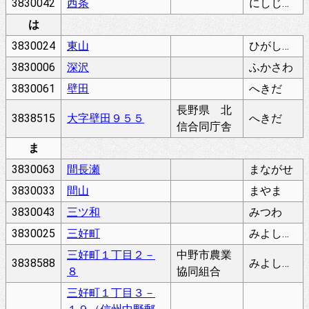
3830042
西条
にしじょう
は
3830024
東山
ひがしやま
3830006
深沢
ふかさわ
3830061
壁田
へきだ
長野県 北
3838515
大字壁田９５５
へきだ
信合同庁舎
ま
3830063
間長瀬
まながせ
3830033
間山
まやま
3830043
三ツ和
みつわ
3830025
三好町
みよしちょう
三好町１丁目２－
中野市農業
3838588
みよしちょう
８
協同組合
三好町１丁目３－