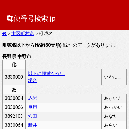
郵便番号検索.jp
>
市区町村名
> 町域名
町域名以下から検索(50音順)
62件のデータがあります。
長野県 中野市
他
以下に掲載がない
3830000
いかにけいさいがないばあい
場合
あ
3830004
赤岩
あかいわ
3830066
厚貝
あっかい
3892103
穴田
あなだ
3830064
新井
あらい