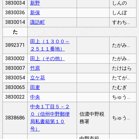
3830034
新野
しんの
3830036
新保
しんぼ
3830014
諏訪町
すわちょう
た
田上（１３００～
3892371
たがみ（１３００－２５１１ばんち）
２５１１番地）
3830002
田上（その他）
たがみ（そのた）
3830007
竹原
たけはら
3830054
立ケ花
たてがはな
3830065
田麦
たむぎ
3830022
中央
ちゅうおう
中央１丁目５－２
０（信州中野郵便
信濃中野税
3838686
ちゅうおう
局私書箱第１０
務署
号）
中野市役