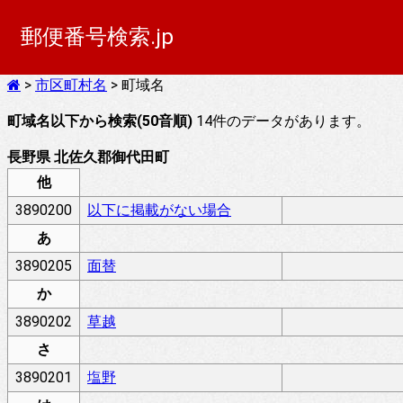
郵便番号検索.jp
>
市区町村名
> 町域名
町域名以下から検索(50音順)
14件のデータがあります。
長野県 北佐久郡御代田町
他
3890200
以下に掲載がない場合
あ
3890205
面替
か
3890202
草越
さ
3890201
塩野