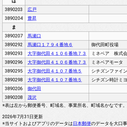
は
3890203
広戸
3890204
豊昇
ま
3890207
馬瀬口
3890292
馬瀬口１７９４番地６
御代田町役場
3890293
大字御代田４１０６番地７３
ミネベア 株式
3890296
大字御代田４１０６番地７３
ミネベアモータ
3890295
大字御代田４１０７番地５
シチズンファイ
3890298
大字御代田４１０７番地５
シチズン時計ミ
3890206
御代田
3890208
茂沢
※表は左から郵便番号、町域名、事業所名、町域名かなです
2026年7月31日更新
※当サイトおよびアプリのデータは
日本郵便
のデータを大口