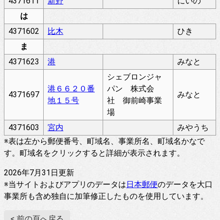
4371611
新野
にいの
は
4371602
比木
ひき
ま
4371623
港
みなと
シェブロンジャ
港６６２０番
パン 株式会
4371697
みなと
地１５号
社 御前崎事業
場
4371603
宮内
みやうち
※表は左から郵便番号、町域名、事業所名、町域名かなで
す。町域名をクリックすると詳細が表示されます。
2026年7月31日更新
※当サイトおよびアプリのデータは
日本郵便
のデータを大口
事業所も含め独自に加筆修正したものを使用しています。
< 前の頁へ戻る