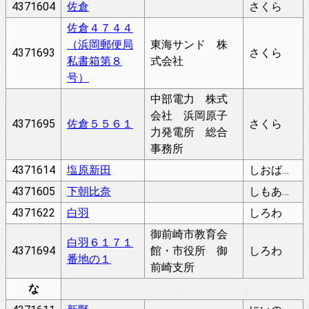
4371604
佐倉
さくら
佐倉４７４４
（浜岡郵便局
東海サンド 株
4371693
さくら
私書箱第８
式会社
号）
中部電力 株式
会社 浜岡原子
4371695
佐倉５５６１
さくら
力発電所 総合
事務所
4371614
塩原新田
しおばらしんでん
4371605
下朝比奈
しもあさひな
4371622
白羽
しろわ
御前崎市教育会
白羽６１７１
4371694
館・市役所 御
しろわ
番地の１
前崎支所
な