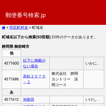
郵便番号検索.jp
>
市区町村名
> 町域名
町域名以下から検索(50音順)
23件のデータがあります。
静岡県 御前崎市
他
以下に掲載が
4371600
いかにけいさいがないばあい
ない場合
株式会社 静岡
高松２０７０
4371686
カントリー 浜
－２
岡コース
あ
4371612
池新田
いけしんでん