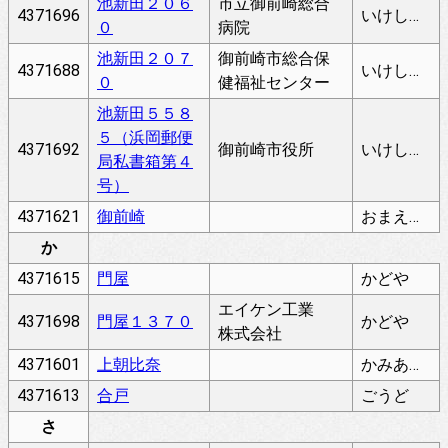
池新田２０６
市立御前崎総合
4371696
いけしんでん
０
病院
池新田２０７
御前崎市総合保
4371688
いけしんでん
０
健福祉センター
池新田５５８
５（浜岡郵便
4371692
御前崎市役所
いけしんでん
局私書箱第４
号）
4371621
御前崎
おまえざき
か
4371615
門屋
かどや
エイケン工業
4371698
門屋１３７０
かどや
株式会社
4371601
上朝比奈
かみあさひな
4371613
合戸
ごうど
さ