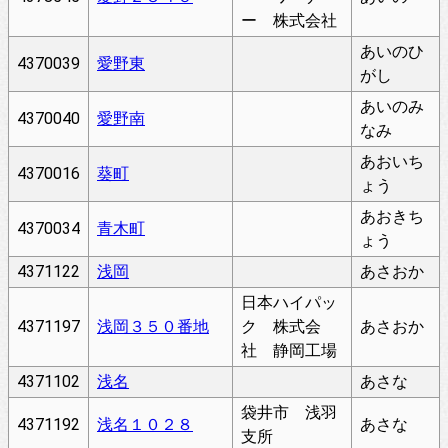
ー 株式会社
あいのひ
4370039
愛野東
がし
あいのみ
4370040
愛野南
なみ
あおいち
4370016
葵町
ょう
あおきち
4370034
青木町
ょう
4371122
浅岡
あさおか
日本ハイパッ
4371197
浅岡３５０番地
ク 株式会
あさおか
社 静岡工場
4371102
浅名
あさな
袋井市 浅羽
4371192
浅名１０２８
あさな
支所