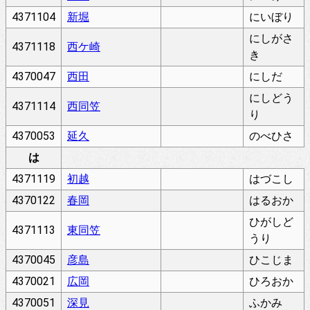
4371104
新堀
にいぼり
にしがさ
4371118
西ケ崎
き
4370047
西田
にしだ
にしどう
4371114
西同笠
り
4370053
延久
のべひさ
は
4371119
初越
はづこし
4370122
春岡
はるおか
ひがしど
4371113
東同笠
うり
4370045
彦島
ひこじま
4370021
広岡
ひろおか
4370051
深見
ふかみ