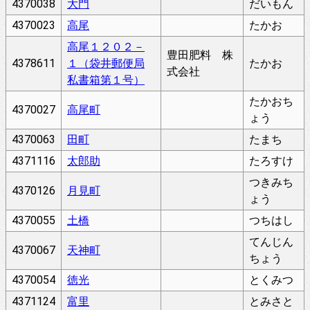
4370038
大門
だいもん
4370023
高尾
たかお
高尾１２０２－
豊田肥料 株
4378611
１（袋井郵便局
たかお
式会社
私書箱第１号）
たかおち
4370027
高尾町
ょう
4370063
田町
たまち
4371116
太郎助
たろすけ
つきみち
4370126
月見町
ょう
4370055
土橋
つちはし
てんじん
4370067
天神町
ちょう
4370054
徳光
とくみつ
4371124
富里
とみさと