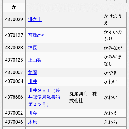
か
かけのう
4370029
掛之上
え
かすいの
4370127
可睡の杜
もり
4370028
神長
かみなが
かみやま
4370125
上山梨
なし
4370003
萱間
かやま
4370064
川井
かわい
川井９８１（袋
丸尾興商 株
4378686
井郵便局私書箱
かわい
式会社
第２５号）
4370002
川会
かわえ
4370046
木原
きわら