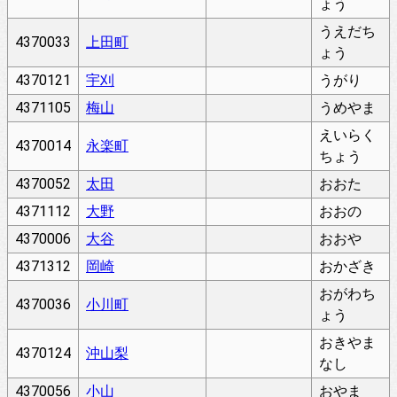
ょう
うえだち
4370033
上田町
ょう
4370121
宇刈
うがり
4371105
梅山
うめやま
えいらく
4370014
永楽町
ちょう
4370052
太田
おおた
4371112
大野
おおの
4370006
大谷
おおや
4371312
岡崎
おかざき
おがわち
4370036
小川町
ょう
おきやま
4370124
沖山梨
なし
4370056
小山
おやま