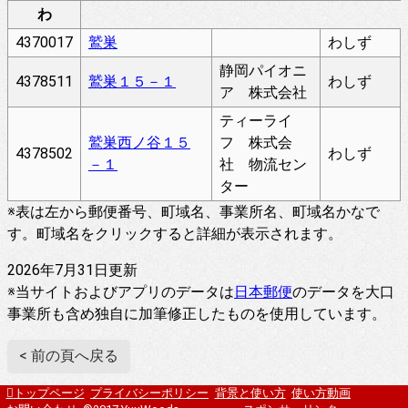
わ
4370017
鷲巣
わしず
静岡パイオニ
4378511
鷲巣１５－１
わしず
ア 株式会社
ティーライ
鷲巣西ノ谷１５
フ 株式会
4378502
わしず
－１
社 物流セン
ター
※表は左から郵便番号、町域名、事業所名、町域名かなで
す。町域名をクリックすると詳細が表示されます。
2026年7月31日更新
※当サイトおよびアプリのデータは
日本郵便
のデータを大口
事業所も含め独自に加筆修正したものを使用しています。
< 前の頁へ戻る
トップページ
プライバシーポリシー
背景と使い方
使い方動画