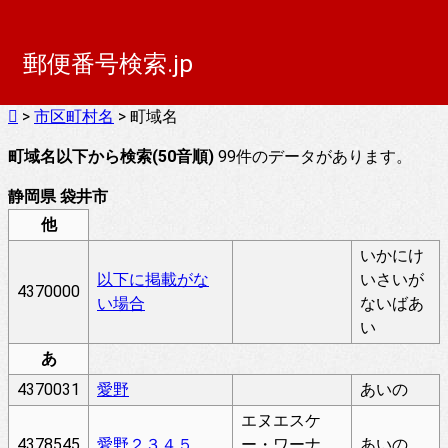
郵便番号検索.jp
>
市区町村名
> 町域名
町域名以下から検索(50音順)
99件のデータがあります。
静岡県 袋井市
他
いかにけ
以下に掲載がな
いさいが
4370000
い場合
ないばあ
い
あ
4370031
愛野
あいの
エヌエスケ
4378545
愛野２３４５
ー・ワーナ
あいの