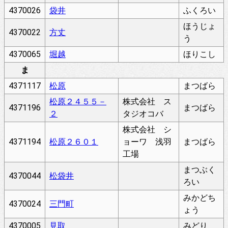
4370026
袋井
ふくろい
ほうじょ
4370022
方丈
う
4370065
堀越
ほりこし
ま
4371117
松原
まつばら
松原２４５５－
株式会社 ス
4371196
まつばら
２
タジオコバ
株式会社 シ
4371194
松原２６０１
ョーワ 浅羽
まつばら
工場
まつぶく
4370044
松袋井
ろい
みかどち
4370024
三門町
ょう
4370005
見取
みどり