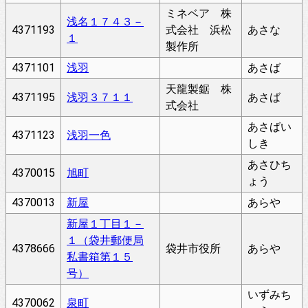
ミネベア 株
浅名１７４３－
4371193
式会社 浜松
あさな
１
製作所
4371101
浅羽
あさば
天龍製鋸 株
4371195
浅羽３７１１
あさば
式会社
あさばい
4371123
浅羽一色
しき
あさひち
4370015
旭町
ょう
4370013
新屋
あらや
新屋１丁目１－
１（袋井郵便局
4378666
袋井市役所
あらや
私書箱第１５
号）
いずみち
4370062
泉町