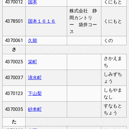
4370012
国本
くにもと
株式会社 静
岡カントリ
4378501
国本１６１６
くにもと
ー 袋井コー
ス
4370061
久能
くの
さ
さかえま
4370025
栄町
ち
しみずち
4370037
清水町
ょう
しもやま
4370123
下山梨
なし
すなもと
4370035
砂本町
ちょう
た