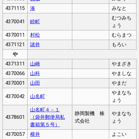
4371115
湊
みなと
むつみち
4370041
睦町
ょう
4370011
村松
むらまつ
4371121
諸井
もろい
や
4371311
山崎
やまざき
4370066
山科
やましな
4370001
山田
やまだ
やまなち
4370042
山名町
ょう
山名町４－１
静岡製機 株
やまなち
4378601
（袋井郵便局私
式会社
ょう
書箱第５号）
4370057
横井
よこい