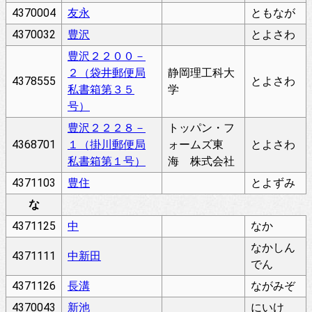
4370004
友永
ともなが
4370032
豊沢
とよさわ
豊沢２２００－
２（袋井郵便局
静岡理工科大
4378555
とよさわ
私書箱第３５
学
号）
豊沢２２２８－
トッパン・フ
4368701
１（掛川郵便局
ォームズ東
とよさわ
私書箱第１号）
海 株式会社
4371103
豊住
とよずみ
な
4371125
中
なか
なかしん
4371111
中新田
でん
4371126
長溝
ながみぞ
4370043
新池
にいけ