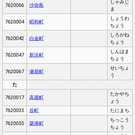
しゃみじ
7620066
沙弥島
ま
しょうわ
7620004
昭和町
ちょう
しろがね
7620042
白金町
ちょう
しんはま
7620047
新浜町
ちょう
せいちょ
7620067
瀬居町
う
た
たかやち
7620017
高屋町
ょう
7620033
谷町
たにまち
ちっこう
7620055
築港町
ちょう