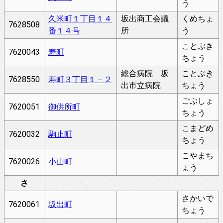
う
久米町１丁目１４
坂出商工会議
くめちょ
7628508
番１４号
所
う
ことぶき
7620043
寿町
ちょう
総合病院 坂
ことぶき
7628550
寿町３丁目１－２
出市立病院
ちょう
ごぶしょ
7620051
御供所町
ちょう
こまどめ
7620032
駒止町
ちょう
こやまち
7620026
小山町
ょう
さ
さかいで
7620061
坂出町
ちょう