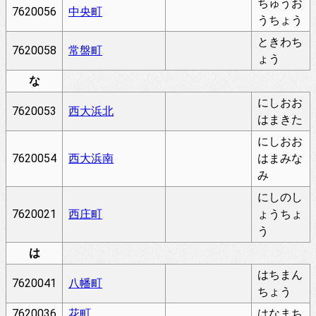
ちゅうお
7620056
中央町
うちょう
ときわち
7620058
常盤町
ょう
な
にしおお
7620053
西大浜北
はまきた
にしおお
7620054
西大浜南
はまみな
み
にしのし
7620021
西庄町
ょうちょ
う
は
はちまん
7620041
八幡町
ちょう
7620036
花町
はなまち