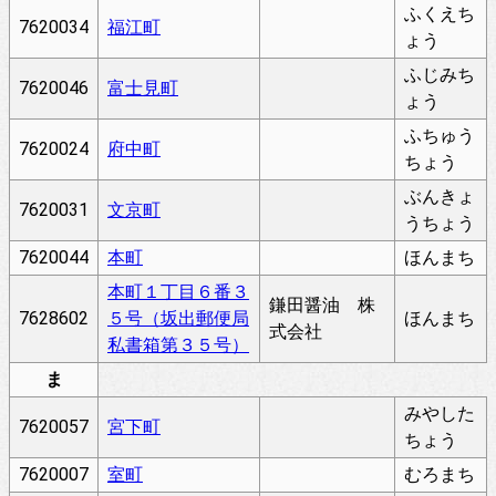
ふくえち
7620034
福江町
ょう
ふじみち
7620046
富士見町
ょう
ふちゅう
7620024
府中町
ちょう
ぶんきょ
7620031
文京町
うちょう
7620044
本町
ほんまち
本町１丁目６番３
鎌田醤油 株
7628602
５号（坂出郵便局
ほんまち
式会社
私書箱第３５号）
ま
みやした
7620057
宮下町
ちょう
7620007
室町
むろまち