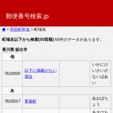
郵便番号検索.jp
>
市区町村名
> 町域名
町域名以下から検索(50音順)
65件のデータがあります。
香川県 坂出市
他
いかにけ
以下に掲載がない
いさいが
7620000
場合
ないばあ
い
あ
あおばち
7620037
青葉町
ょう
あさひち