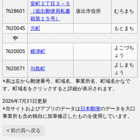
室町２丁目３－５
7628601
（坂出郵便局私書
坂出市役所
むろまち
箱第１５号）
7620045
元町
もとまち
や
よこづち
7620005
横津町
ょう
よしまち
7620071
与島町
ょう
※表は左から郵便番号、町域名、事業所名、町域名かなで
す。町域名をクリックすると詳細が表示されます。
2026年7月31日更新
※当サイトおよびアプリのデータは
日本郵便
のデータを大口
事業所も含め独自に加筆修正したものを使用しています。
< 前の頁へ戻る