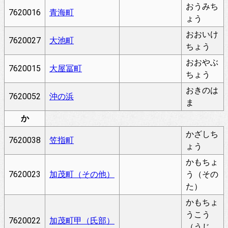
おうみち
7620016
青海町
ょう
おおいけ
7620027
大池町
ちょう
おおやぶ
7620015
大屋冨町
ちょう
おきのは
7620052
沖の浜
ま
か
かざしち
7620038
笠指町
ょう
かもちょ
7620023
加茂町（その他）
う（その
た）
かもちょ
うこう
7620022
加茂町甲（氏部）
（うじ