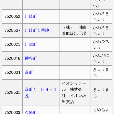
べ）
かわさき
7620062
川崎町
ちょう
（株） 川崎
かわさき
7628507
川崎町１番地
造船坂出工場
ちょう
かわつち
7620025
川津町
ょう
かんだに
7620018
神谷町
ちょう
きょうま
7620001
京町
ち
イオンリテー
京町１丁目４－１
ル 株式会
きょうま
7628505
８
社 イオン坂
ち
出支店
くめちょ
7620003
久米町