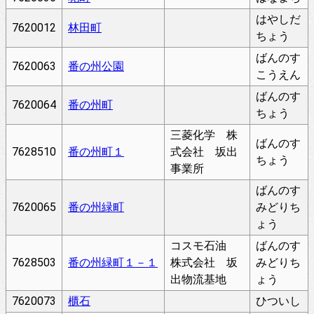
はやしだ
7620012
林田町
ちょう
ばんのす
7620063
番の州公園
こうえん
ばんのす
7620064
番の州町
ちょう
三菱化学 株
ばんのす
7628510
番の州町１
式会社 坂出
ちょう
事業所
ばんのす
7620065
番の州緑町
みどりち
ょう
コスモ石油
ばんのす
7628503
番の州緑町１－１
株式会社 坂
みどりち
出物流基地
ょう
7620073
櫃石
ひついし