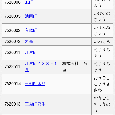
7620006
旭町
ょう
いけぞの
7620035
池園町
ちょう
いりふね
7620002
入船町
ちょう
7620072
岩黒
いわくろ
えじりち
7620011
江尻町
ょう
江尻町４８３－１
株式会社 石
えじりち
7628511
６
垣
ょう
おうごし
7620014
王越町木沢
ちょうき
さわ
おうごし
7620013
王越町乃生
ちょうの
う