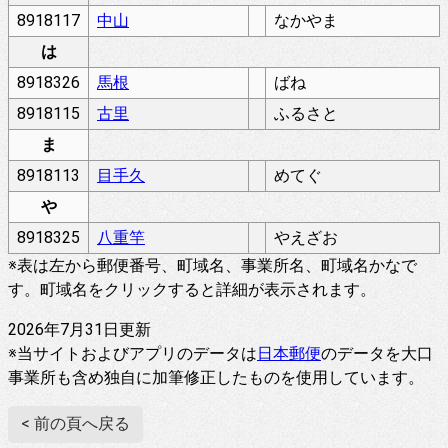
8918117
中山
なかやま
は
8918326
馬根
ばね
8918115
古里
ふるさと
ま
8918113
目手久
めてぐ
や
8918325
八重竿
やえざお
※表は左から郵便番号、町域名、事業所名、町域名かなで
す。町域名をクリックすると詳細が表示されます。
2026年7月31日更新
※当サイトおよびアプリのデータは
日本郵便
のデータを大口
事業所も含め独自に加筆修正したものを使用しています。
< 前の頁へ戻る