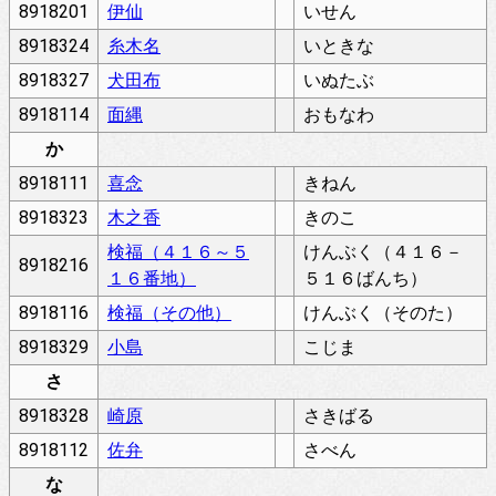
8918201
伊仙
いせん
8918324
糸木名
いときな
8918327
犬田布
いぬたぶ
8918114
面縄
おもなわ
か
8918111
喜念
きねん
8918323
木之香
きのこ
検福（４１６～５
けんぶく（４１６－
8918216
１６番地）
５１６ばんち）
8918116
検福（その他）
けんぶく（そのた）
8918329
小島
こじま
さ
8918328
崎原
さきばる
8918112
佐弁
さべん
な