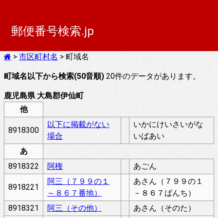
郵便番号検索.jp
>
市区町村名
> 町域名
町域名以下から検索(50音順)
20件のデータがあります。
鹿児島県 大島郡伊仙町
他
以下に掲載がない
いかにけいさいがな
8918300
場合
いばあい
あ
8918322
阿権
あごん
阿三（７９９の１
あさん（７９９の１
8918221
～８６７番地）
－８６７ばんち）
8918321
阿三（その他）
あさん（そのた）