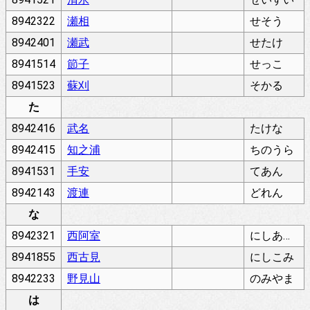
8942322
瀬相
せそう
8942401
瀬武
せたけ
8941514
節子
せっこ
8941523
蘇刈
そかる
た
8942416
武名
たけな
8942415
知之浦
ちのうら
8941531
手安
てあん
8942143
渡連
どれん
な
8942321
西阿室
にしあむろ
8941855
西古見
にしこみ
8942233
野見山
のみやま
は