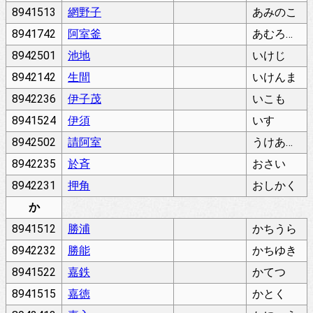
8941513
網野子
あみのこ
8941742
阿室釜
あむろがま
8942501
池地
いけじ
8942142
生間
いけんま
8942236
伊子茂
いこも
8941524
伊須
いす
8942502
請阿室
うけあむろ
8942235
於斉
おさい
8942231
押角
おしかく
か
8941512
勝浦
かちうら
8942232
勝能
かちゆき
8941522
嘉鉄
かてつ
8941515
嘉徳
かとく