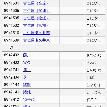
8941501
古仁屋（高丘）
こにや（たかおか）
8941506
古仁屋（船津）
こにや（ふなつ）
8941505
古仁屋（松江）
こにや（まつえ）
8941502
古仁屋（宮前）
こにや（みやまえ）
8941510
古仁屋瀬久井西
こにやせくいにし
8941509
古仁屋瀬久井東
こにやせくいひがし
さ
8942402
薩川
さつかわ
8942403
実久
さねく
8941741
篠川
しのかわ
8942404
芝
しば
8942144
諸数
しょかず
8942141
諸鈍
しょどん
8942412
須子茂
すこも
8941521
清水
せいすい