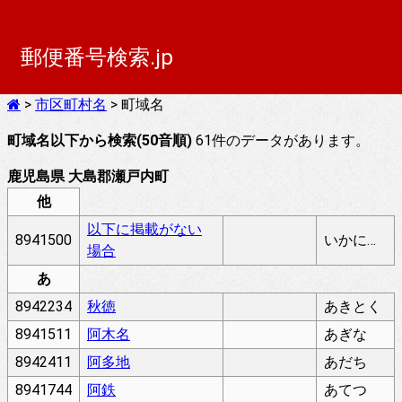
郵便番号検索.jp
>
市区町村名
> 町域名
町域名以下から検索(50音順)
61件のデータがあります。
鹿児島県 大島郡瀬戸内町
他
以下に掲載がない
8941500
いかにけいさいがないばあい
場合
あ
8942234
秋徳
あきとく
8941511
阿木名
あぎな
8942411
阿多地
あだち
8941744
阿鉄
あてつ