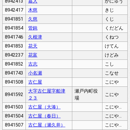
8942413
嘉入
かにゅう
8942417
木慈
きじ
8941851
久慈
くじ
8941854
管鈍
くだどん
8941746
久根津
くねつ
8941853
花天
けてん
8942237
花富
けどみ
8941852
古志
こし
8941743
小名瀬
こなせ
8941508
古仁屋
こにや
大字古仁屋字船津
瀬戸内町役
8941592
こにや
２３
場
8941503
古仁屋（大湊）
こにや（おおみなと）
8941504
古仁屋（春日）
こにや（かすが）
8941507
古仁屋（瀬久井）
こにや（せくい）