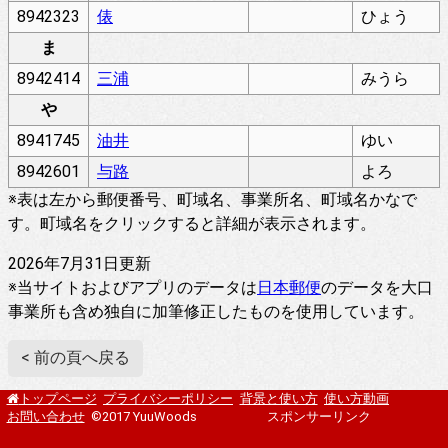
8942323
俵
ひょう
ま
8942414
三浦
みうら
や
8941745
油井
ゆい
8942601
与路
よろ
※表は左から郵便番号、町域名、事業所名、町域名かなで
す。町域名をクリックすると詳細が表示されます。
2026年7月31日更新
※当サイトおよびアプリのデータは
日本郵便
のデータを大口
事業所も含め独自に加筆修正したものを使用しています。
< 前の頁へ戻る
プライバシーポリシー
背景と使い方
使い方動画
トップページ
お問い合わせ
©2017 YuuWoods
スポンサーリンク