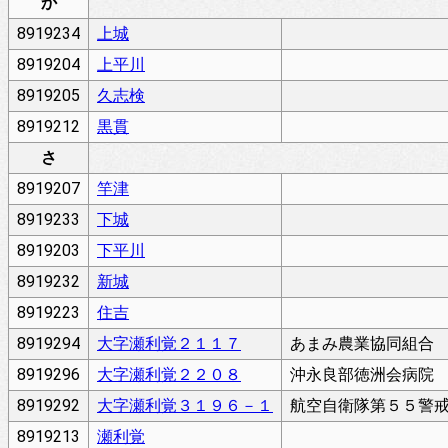
か
8919234
上城
8919204
上平川
8919205
久志検
8919212
黒貫
さ
8919207
竿津
8919233
下城
8919203
下平川
8919232
新城
8919223
住吉
8919294
大字瀬利覚２１１７
あまみ農業協同組合
8919296
大字瀬利覚２２０８
沖永良部徳洲会病院
8919292
大字瀬利覚３１９６－１
航空自衛隊第５５警
8919213
瀬利覚