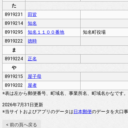
た
8919231
田皆
8919214
知名
8919295
知名１１００番地
知名町役場
8919222
徳時
ま
8919224
正名
や
8919215
屋子母
8919202
屋者
※表は左から郵便番号、町域名、事業所名、町域名かなです
2026年7月31日更新
※当サイトおよびアプリのデータは
日本郵便
のデータを大口
< 前の頁へ戻る