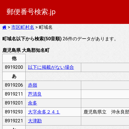
郵便番号検索.jp
>
市区町村名
> 町域名
町域名以下から検索(50音順)
26件のデータがあります。
鹿児島県 大島郡知名町
他
8919200
以下に掲載がない場合
あ
8919206
赤嶺
8919211
芦清良
8919201
余多
8919293
大字余多２４１
鹿児島県立 沖永良
8919221
大津勘