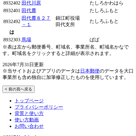
8932402
田代川原
たしろかわはら
8932401
田代麓
たしろふもと
田代麓８２７
錦江町役場
たしろふもと
8932492
－１
田代支所
は
8932303
馬場
ばば
※表は左から郵便番号、町域名、事業所名、町域名かなで
す。町域名をクリックすると詳細が表示されます。
2026年7月31日更新
※当サイトおよびアプリのデータは
日本郵便
のデータを大口
事業所も含め独自に加筆修正したものを使用しています。
< 前の頁へ戻る
トップページ
プライバシーポリシー
背景と使い方
使い方動画
お問い合わせ