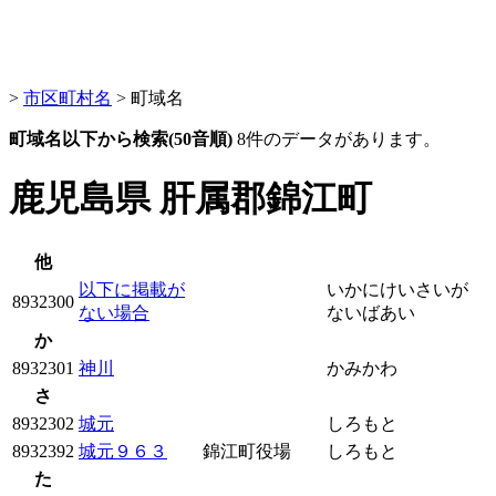
>
市区町村名
> 町域名
町域名以下から検索(50音順)
8件のデータがあります。
鹿児島県 肝属郡錦江町
他
以下に掲載が
いかにけいさいが
8932300
ない場合
ないばあい
か
8932301
神川
かみかわ
さ
8932302
城元
しろもと
8932392
城元９６３
錦江町役場
しろもと
た