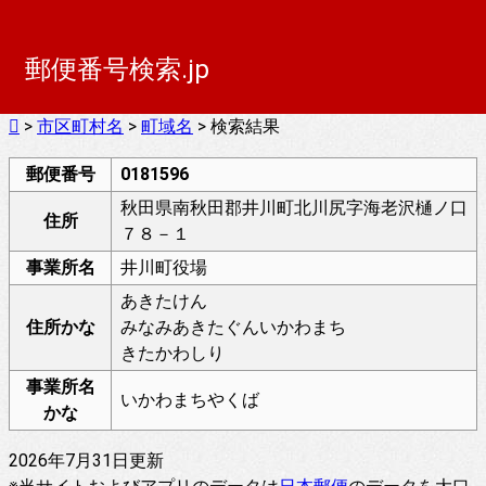
郵便番号検索.jp
>
市区町村名
>
町域名
> 検索結果
郵便番号
0181596
秋田県南秋田郡井川町北川尻字海老沢樋ノ口
住所
７８－１
事業所名
井川町役場
あきたけん
住所かな
みなみあきたぐんいかわまち
きたかわしり
事業所名
いかわまちやくば
かな
2026年7月31日更新