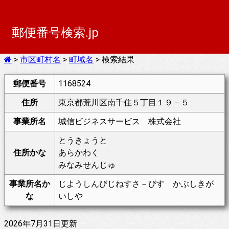
郵便番号検索.jp
>
市区町村名
>
町域名
> 検索結果
郵便番号
1168524
住所
東京都荒川区南千住５丁目１９－５
事業所名
城信ビジネスサービス 株式会社
とうきょうと
住所かな
あらかわく
みなみせんじゅ
事業所名か
じようしんびじねすさ－びす かぶしきが
な
いしや
2026年7月31日更新