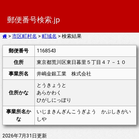
郵便番号検索.jp
>
市区町村名
>
町域名
> 検索結果
郵便番号
1168543
住所
東京都荒川区東日暮里５丁目４７－１０
事業所名
井嶋金銀工業 株式会社
とうきょうと
住所かな
あらかわく
ひがしにっぽり
事業所名か
いじまきんぎんこうぎよう かぶしきがい
な
しや
2026年7月31日更新