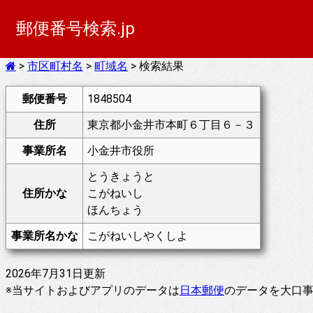
郵便番号検索.jp
>
市区町村名
>
町域名
> 検索結果
郵便番号
1848504
住所
東京都小金井市本町６丁目６－３
事業所名
小金井市役所
とうきょうと
住所かな
こがねいし
ほんちょう
事業所名かな
こがねいしやくしよ
2026年7月31日更新
※当サイトおよびアプリのデータは
日本郵便
のデータを大口