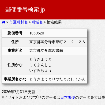
郵便番号検索.jp
>
市区町村名
>
町域名
> 検索結果
郵便番号
1858520
住所
東京都国分寺市泉町２－２－２６
事業所名
東京都立多摩図書館
とうきょうと
住所かな
こくぶんじし
いずみちょう
事業所名かな
とうきようとりつたまとしよかん
2026年7月31日更新
※当サイトおよびアプリのデータは
日本郵便
のデータを大口