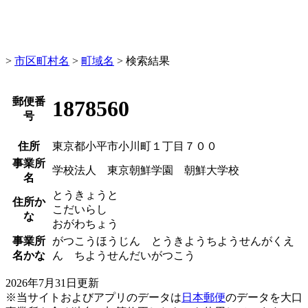
>
市区町村名
>
町域名
> 検索結果
郵便番
1878560
号
住所
東京都小平市小川町１丁目７００
事業所
学校法人 東京朝鮮学園 朝鮮大学校
名
とうきょうと
住所か
こだいらし
な
おがわちょう
事業所
がつこうほうじん とうきようちようせんがくえ
名かな
ん ちようせんだいがつこう
2026年7月31日更新
※当サイトおよびアプリのデータは
日本郵便
のデータを大口