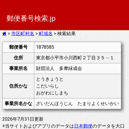
郵便番号検索.jp
>
市区町村名
>
町域名
> 検索結果
郵便番号
1878585
住所
東京都小平市小川西町２丁目３５－１
事業所名
財団法人 多摩緑成会
とうきょうと
住所かな
こだいらし
おがわにしまち
事業所名かな
ざいだんほうじん たまりよくせいかい
2026年7月31日更新
※当サイトおよびアプリのデータは
日本郵便
のデータを大口