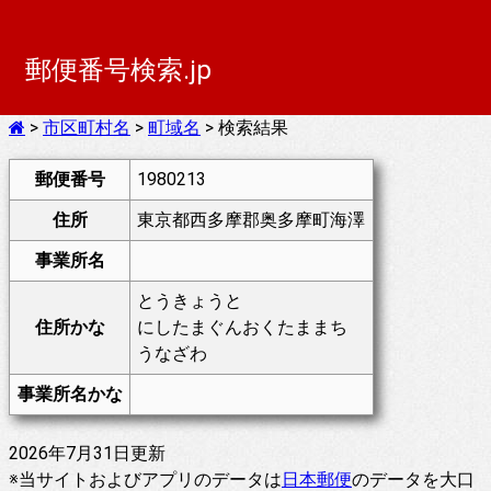
郵便番号検索.jp
>
市区町村名
>
町域名
> 検索結果
郵便番号
1980213
住所
東京都西多摩郡奥多摩町海澤
事業所名
とうきょうと
住所かな
にしたまぐんおくたままち
うなざわ
事業所名かな
2026年7月31日更新
※当サイトおよびアプリのデータは
日本郵便
のデータを大口