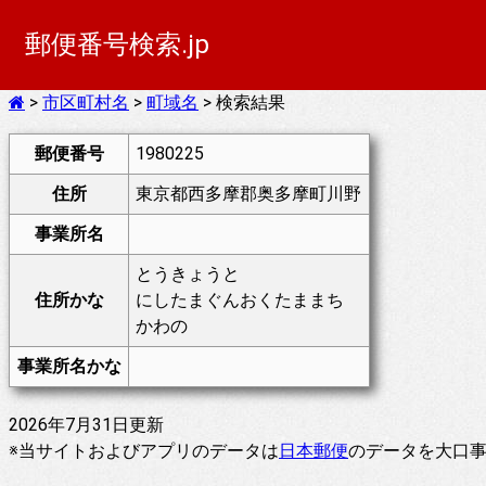
郵便番号検索.jp
>
市区町村名
>
町域名
> 検索結果
郵便番号
1980225
住所
東京都西多摩郡奥多摩町川野
事業所名
とうきょうと
住所かな
にしたまぐんおくたままち
かわの
事業所名かな
2026年7月31日更新
※当サイトおよびアプリのデータは
日本郵便
のデータを大口