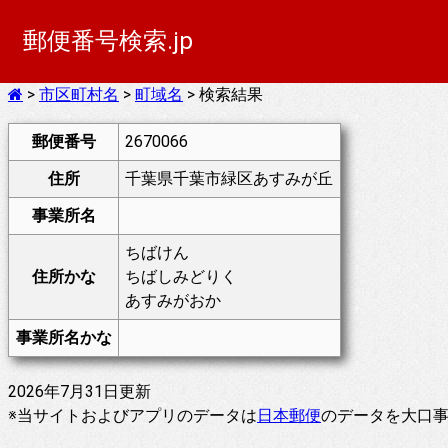
郵便番号検索.jp
>
市区町村名
>
町域名
> 検索結果
郵便番号
2670066
住所
千葉県千葉市緑区あすみが丘
事業所名
ちばけん
住所かな
ちばしみどりく
あすみがおか
事業所名かな
2026年7月31日更新
※当サイトおよびアプリのデータは
日本郵便
のデータを大口