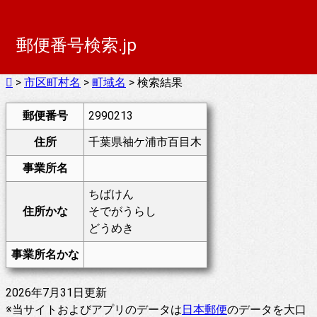
郵便番号検索.jp
>
市区町村名
>
町域名
> 検索結果
郵便番号
2990213
住所
千葉県袖ケ浦市百目木
事業所名
ちばけん
住所かな
そでがうらし
どうめき
事業所名かな
2026年7月31日更新
※当サイトおよびアプリのデータは
日本郵便
のデータを大口