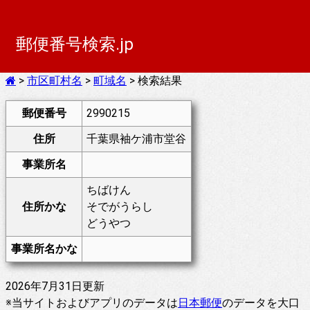
郵便番号検索.jp
>
市区町村名
>
町域名
> 検索結果
郵便番号
2990215
住所
千葉県袖ケ浦市堂谷
事業所名
ちばけん
住所かな
そでがうらし
どうやつ
事業所名かな
2026年7月31日更新
※当サイトおよびアプリのデータは
日本郵便
のデータを大口