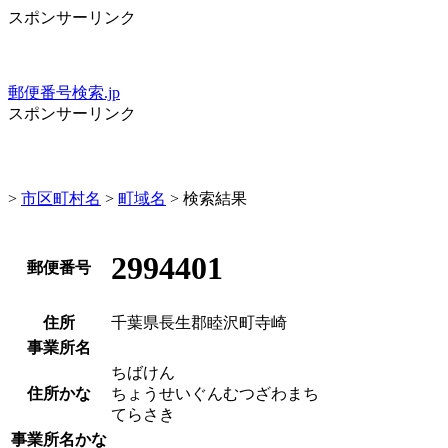
スポンサーリンク
郵便番号検索.jp
スポンサーリンク
>
市区町村名
>
町域名
> 検索結果
2994401
郵便番号
住所
千葉県長生郡睦沢町寺崎
事業所名
ちばけん
住所かな
ちょうせいぐんむつざわまち
てらさき
事業所名かな