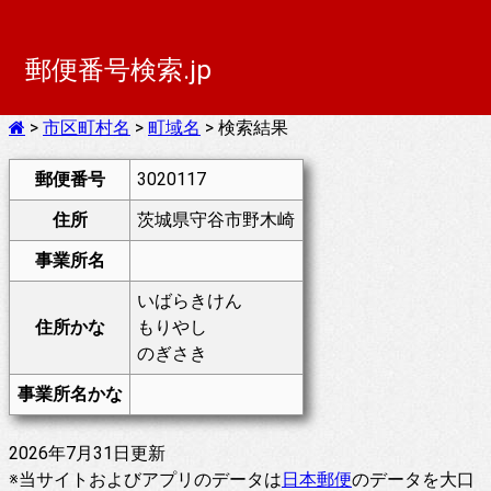
郵便番号検索.jp
>
市区町村名
>
町域名
> 検索結果
郵便番号
3020117
住所
茨城県守谷市野木崎
事業所名
いばらきけん
住所かな
もりやし
のぎさき
事業所名かな
2026年7月31日更新
※当サイトおよびアプリのデータは
日本郵便
のデータを大口