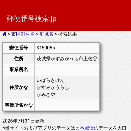
郵便番号検索.jp
>
市区町村名
>
町域名
> 検索結果
郵便番号
3150065
住所
茨城県かすみがうら市上佐谷
事業所名
いばらきけん
住所かな
かすみがうらし
かみさや
事業所名かな
2026年7月31日更新
※当サイトおよびアプリのデータは
日本郵便
のデータを大口