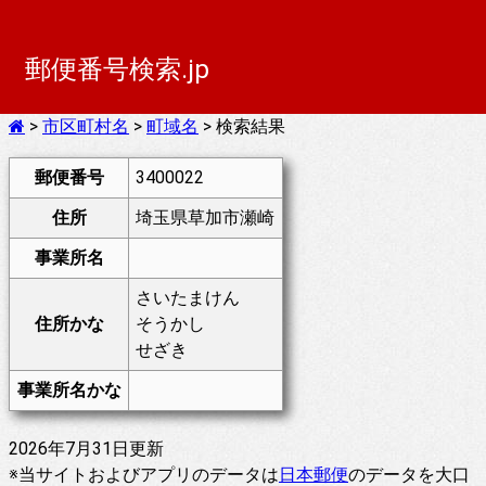
郵便番号検索.jp
>
市区町村名
>
町域名
> 検索結果
郵便番号
3400022
住所
埼玉県草加市瀬崎
事業所名
さいたまけん
住所かな
そうかし
せざき
事業所名かな
2026年7月31日更新
※当サイトおよびアプリのデータは
日本郵便
のデータを大口