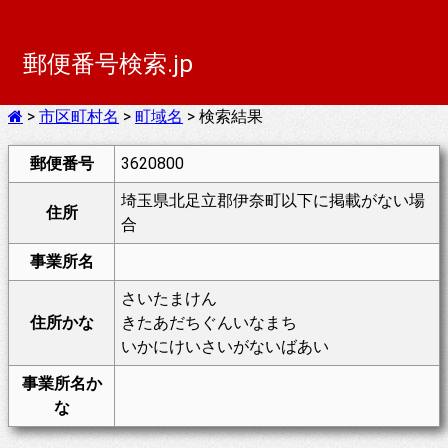
郵便番号検索.jp
>
市区町村名
>
町域名
> 検索結果
郵便番号
3620800
埼玉県北足立郡伊奈町以下に掲載がない場
住所
合
事業所名
さいたまけん
住所かな
きたあだちぐんいなまち
いかにけいさいがないばあい
事業所名か
な