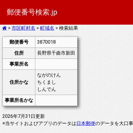
郵便番号検索.jp
>
市区町村名
>
町域名
> 検索結果
郵便番号
3870018
住所
長野県千曲市新田
事業所名
ながのけん
住所かな
ちくまし
しんでん
事業所名かな
2026年7月31日更新
※当サイトおよびアプリのデータは
日本郵便
のデータを大口