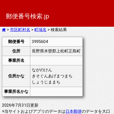
郵便番号検索.jp
>
市区町村名
>
町域名
> 検索結果
郵便番号
3995604
住所
長野県木曽郡上松町正島町
事業所名
ながのけん
住所かな
きそぐんあげまつまち
しょうじままち
事業所名かな
2026年7月31日更新
※当サイトおよびアプリのデータは
日本郵便
のデータを大口