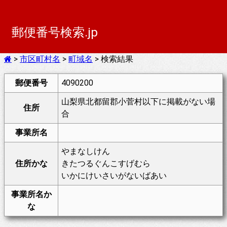
郵便番号検索.jp
>
市区町村名
>
町域名
> 検索結果
郵便番号
4090200
山梨県北都留郡小菅村以下に掲載がない場
住所
合
事業所名
やまなしけん
住所かな
きたつるぐんこすげむら
いかにけいさいがないばあい
事業所名か
な