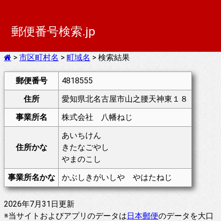
郵便番号検索.jp
>
市区町村名
>
町域名
> 検索結果
郵便番号
4818555
住所
愛知県北名古屋市山之腰天神東１８
事業所名
株式会社 八幡ねじ
あいちけん
住所かな
きたなごやし
やまのこし
事業所名かな
かぶしきがいしや やはたねじ
2026年7月31日更新
※当サイトおよびアプリのデータは
日本郵便
のデータを大口