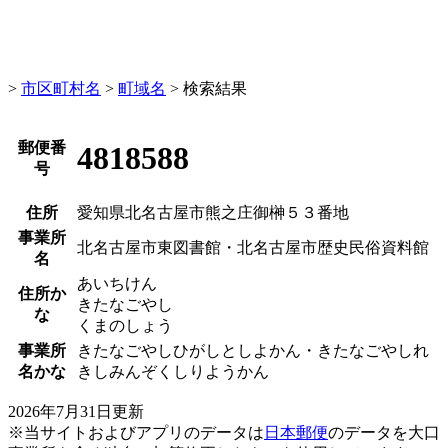
>
市区町村名
>
町域名
> 検索結果
郵便番
4818588
号
住所
愛知県北名古屋市熊之庄御榊５３番地
事業所
北名古屋市東図書館・北名古屋市歴史民俗資料館
名
あいちけん
住所か
きたなごやし
な
くまのしょう
事業所
きたなごやしひがしとしよかん・きたなごやしれ
名かな
きしみんぞくしりようかん
2026年7月31日更新
※当サイトおよびアプリのデータは
日本郵便
のデータを大口