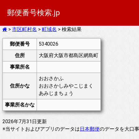
郵便番号検索.jp
>
市区町村名
>
町域名
> 検索結果
郵便番号
5340026
住所
大阪府大阪市都島区網島町
事業所名
おおさかふ
住所かな
おおさかしみやこじまく
あみじまちょう
事業所名かな
2026年7月31日更新
※当サイトおよびアプリのデータは
日本郵便
のデータを大口