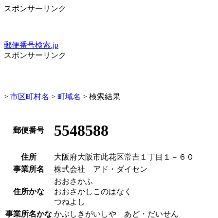
スポンサーリンク
郵便番号検索.jp
スポンサーリンク
>
市区町村名
>
町域名
> 検索結果
5548588
郵便番号
住所
大阪府大阪市此花区常吉１丁目１－６０
事業所名
株式会社 アド・ダイセン
おおさかふ
住所かな
おおさかしこのはなく
つねよし
事業所名かな
かぶしきがいしや あど・だいせん