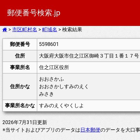
郵便番号検索.jp
>
市区町村名
>
町域名
> 検索結果
郵便番号
5598601
住所
大阪府大阪市住之江区御崎３丁目１番１７号
事業所名
住之江区役所
おおさかふ
住所かな
おおさかしすみのえく
みさき
事業所名かな
すみのえくやくしよ
2026年7月31日更新
※当サイトおよびアプリのデータは
日本郵便
のデータを大口