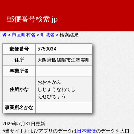
郵便番号検索.jp
>
市区町村名
>
町域名
> 検索結果
郵便番号
5750034
住所
大阪府四條畷市江瀬美町
事業所名
おおさかふ
住所かな
しじょうなわてし
えせびちょう
事業所名かな
2026年7月31日更新
※当サイトおよびアプリのデータは
日本郵便
のデータを大口