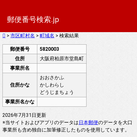
郵便番号検索.jp
>
市区町村名
>
町域名
> 検索結果
郵便番号
5820003
住所
大阪府柏原市堂島町
事業所名
おおさかふ
住所かな
かしわらし
どうじまちょう
事業所名かな
2026年7月31日更新
※当サイトおよびアプリのデータは
日本郵便
のデータを大口
50 m
事業所も含め独自に加筆修正したものを使用しています。