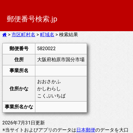
郵便番号検索.jp
>
市区町村名
>
町域名
> 検索結果
郵便番号
5820022
住所
大阪府柏原市国分市場
事業所名
おおさかふ
住所かな
かしわらし
こくぶいちば
事業所名かな
2026年7月31日更新
※当サイトおよびアプリのデータは
日本郵便
のデータを大口