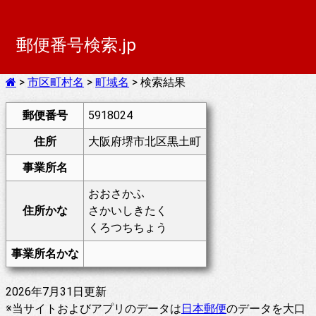
郵便番号検索.jp
>
市区町村名
>
町域名
> 検索結果
郵便番号
5918024
住所
大阪府堺市北区黒土町
事業所名
おおさかふ
住所かな
さかいしきたく
くろつちちょう
事業所名かな
2026年7月31日更新
※当サイトおよびアプリのデータは
日本郵便
のデータを大口