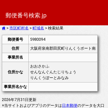
郵便番号検索.jp
>
市区町村名
>
町域名
> 検索結果
郵便番号
5980094
住所
大阪府泉南郡田尻町りんくうポート南
事業所名
おおさかふ
住所かな
せんなんぐんたじりちょう
りんくうぽーとみなみ
事業所名かな
2026年7月31日更新
※当サイトおよびアプリのデータは
日本郵便
のデータを大口