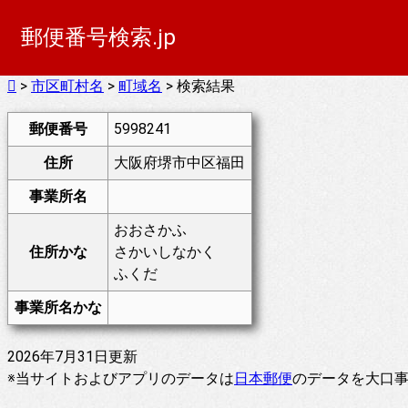
郵便番号検索.jp
>
市区町村名
>
町域名
> 検索結果
郵便番号
5998241
住所
大阪府堺市中区福田
事業所名
おおさかふ
住所かな
さかいしなかく
ふくだ
事業所名かな
2026年7月31日更新
※当サイトおよびアプリのデータは
日本郵便
のデータを大口