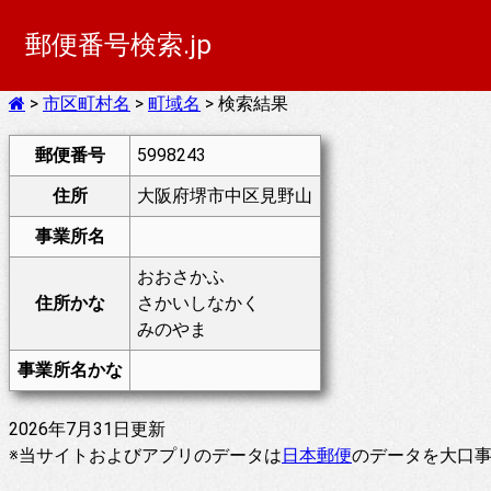
郵便番号検索.jp
>
市区町村名
>
町域名
> 検索結果
郵便番号
5998243
住所
大阪府堺市中区見野山
事業所名
おおさかふ
住所かな
さかいしなかく
みのやま
事業所名かな
2026年7月31日更新
※当サイトおよびアプリのデータは
日本郵便
のデータを大口