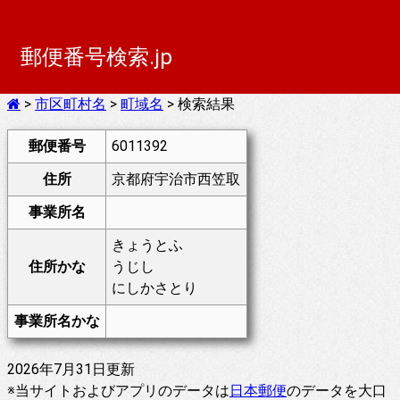
郵便番号検索.jp
>
市区町村名
>
町域名
> 検索結果
郵便番号
6011392
住所
京都府宇治市西笠取
事業所名
きょうとふ
住所かな
うじし
にしかさとり
事業所名かな
2026年7月31日更新
※当サイトおよびアプリのデータは
日本郵便
のデータを大口