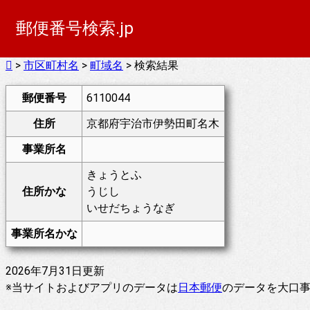
郵便番号検索.jp
>
市区町村名
>
町域名
> 検索結果
郵便番号
6110044
住所
京都府宇治市伊勢田町名木
事業所名
きょうとふ
住所かな
うじし
いせだちょうなぎ
事業所名かな
2026年7月31日更新
※当サイトおよびアプリのデータは
日本郵便
のデータを大口