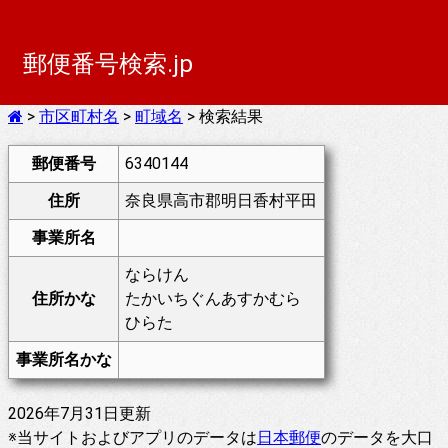
郵便番号検索.jp
>
市区町村名
>
町域名
> 検索結果
郵便番号
6340144
住所
奈良県高市郡明日香村平田
事業所名
ならけん
住所かな
たかいちぐんあすかむら
ひらた
事業所名かな
2026年7月31日更新
※当サイトおよびアプリのデータは
日本郵便
のデータを大口