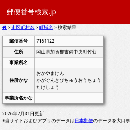
郵便番号検索.jp
>
市区町村名
>
町域名
> 検索結果
郵便番号
7161122
住所
岡山県加賀郡吉備中央町竹荘
事業所名
おかやまけん
住所かな
かがぐんきびちゅうおうちょう
たけしょう
事業所名かな
2026年7月31日更新
※当サイトおよびアプリのデータは
日本郵便
のデータを大口