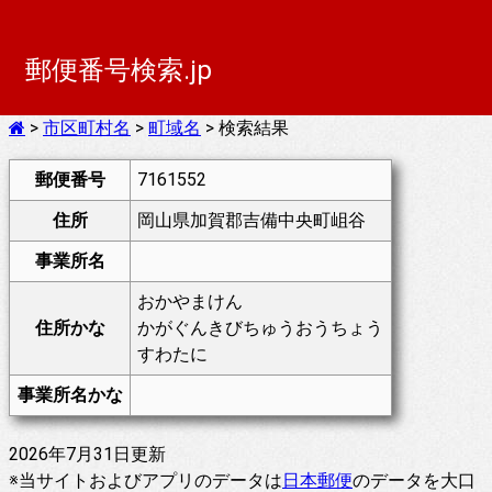
郵便番号検索.jp
>
市区町村名
>
町域名
> 検索結果
郵便番号
7161552
住所
岡山県加賀郡吉備中央町岨谷
事業所名
おかやまけん
住所かな
かがぐんきびちゅうおうちょう
すわたに
事業所名かな
2026年7月31日更新
※当サイトおよびアプリのデータは
日本郵便
のデータを大口